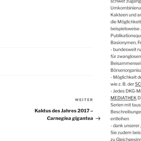
schwer zugäng
Umkombinierung
Kakteen und an
die Möglichkeit
beispielsweise 
Publikationsqu
Basionymen, Fe
- bundesweit r
für zwanglosen
Beisammensein
Börsenorganis
- Möglichkeit 
wie z. B. der
S
- Jedes DKG-Mi
MEDIATHEK
Di
Nächster
WEITER
Serien mit taus
Beitrag
Kaktus des Jahres 2017 –
Beschreibungen)
Carnegiea gigantea
entleihen
- dank unserer 
Sie zudem beis
zu Gleichgesin