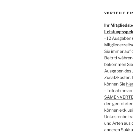
VORTEILE E
Ihr Mitgliedsb
Leistungsspe
- 12 Ausgaben 
Mitgliederzeits
Sie immer auf
Beitritt währe
bekommen Sie s
Ausgaben des 
Zusatzkosten. 
können Sie
hie
- Teilnahme an 
SAMENVERTE
den geernteten
können exklusiv
Unkostenbeitra
und Arten aus 
anderen Sukku