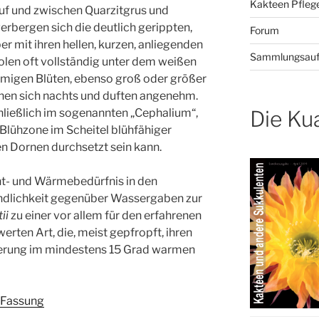
Kakteen Pflege
f und zwischen Quarzitgrus und
erbergen sich die deutlich gerippten,
Forum
r mit ihren hellen, kurzen, anliegenden
Sammlungsauf
len oft vollständig unter dem weißen
örmigen Blüten, ebenso groß oder größer
fnen sich nachts und duften angenehm.
Die Ku
ließlich im sogenannten „Cephalium“,
Blühzone im Scheitel blühfähiger
en Dornen durchsetzt sein kann.
ht- und Wärmebedürfnis in den
dlichkeit gegenüber Wassergaben zur
ii
zu einer vor allem für den erfahrenen
ten Art, die, meist gepfropft, ihren
terung im mindestens 15 Grad warmen
e Fassung