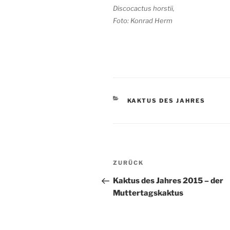
Discocactus horstii,
Foto: Konrad Herm
KATEGORIEN
KAKTUS DES JAHRES
Beitragsnavigation
Vorheriger
ZURÜCK
Beitrag
Kaktus des Jahres 2015 – der
Muttertagskaktus