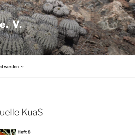
e. V.
ed werden
tuelle KuaS
Heft 8