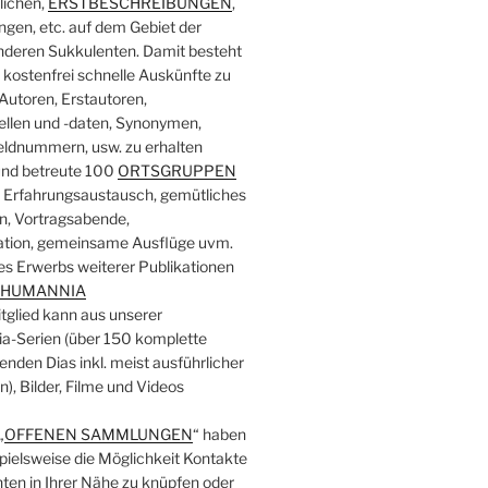
lichen,
ERSTBESCHREIBUNGEN
,
en, etc. auf dem Gebiet der
deren Sukkulenten. Damit besteht
 kostenfrei schnelle Auskünfte zu
Autoren, Erstautoren,
ellen und -daten, Synonymen,
ldnummern, usw. zu erhalten
und betreute 100
ORTSGRUPPEN
 Erfahrungsaustausch, gemütliches
, Vortragsabende,
ation, gemeinsame Ausflüge uvm.
des Erwerbs weiterer Publikationen
CHUMANNIA
tglied kann aus unserer
a-Serien (über 150 komplette
enden Dias inkl. meist ausführlicher
, Bilder, Filme und Videos
„
OFFENEN SAMMLUNGEN
“ haben
pielsweise die Möglichkeit Kontakte
nten in Ihrer Nähe zu knüpfen oder