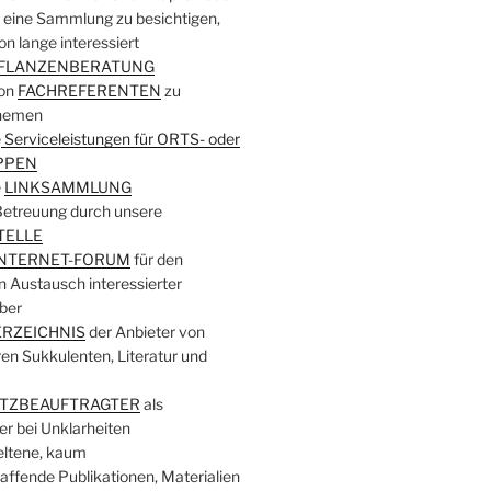
b eine Sammlung zu besichtigen,
n lange interessiert
FLANZENBERATUNG
von
FACHREFERENTEN
zu
Themen
e
Serviceleistungen für ORTS- oder
PPEN
e
LINKSAMMLUNG
Betreuung durch unsere
TELLE
INTERNET-FORUM
für den
n Austausch interessierter
ber
RZEICHNIS
der Anbieter von
en Sukkulenten, Literatur und
TZBEAUFTRAGTER
als
r bei Unklarheiten
eltene, kaum
ffende Publikationen, Materialien