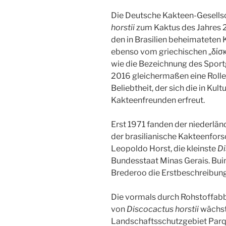
Die Deutsche Kakteen-Gesellsch
horstii
zum Kaktus des Jahres 2
den in Brasilien beheimateten
ebenso vom griechischen „δίσκο
wie die Bezeichnung des Sport
2016 gleichermaßen eine Rolle
Beliebtheit, der sich die in Kul
Kakteenfreunden erfreut.
Erst 1971 fanden der niederländ
der brasilianische Kakteenfor
Leopoldo Horst, die kleinste
Di
Bundesstaat Minas Gerais. Buin
Brederoo die Erstbeschreibung
Die vormals durch Rohstoffab
von
Discocactus horstii
wächst
Landschaftsschutzgebiet Parq