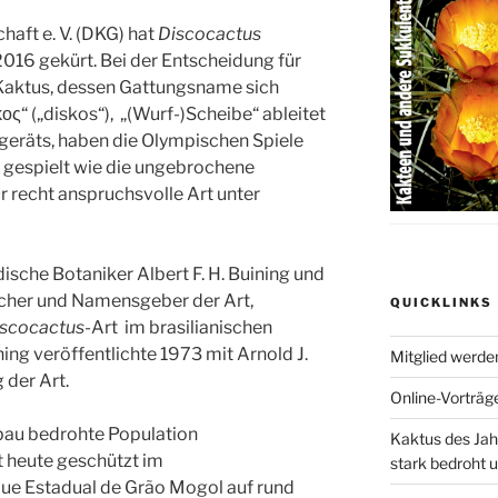
aft e. V. (DKG) hat
Discocactus
016 gekürt. Bei der Entscheidung für
 Kaktus, dessen Gattungsname sich
ς“ („diskos“), „(Wurf-)Scheibe“ ableitet
geräts, haben die Olympischen Spiele
 gespielt wie die ungebrochene
tur recht anspruchsvolle Art unter
ische Botaniker Albert F. H. Buining und
scher und Namensgeber der Art,
QUICKLINKS
scocactus
-Art im brasilianischen
ing veröffentlichte 1973 mit Arnold J.
Mitglied werde
 der Art.
Online-Vorträg
bau bedrohte Population
Kaktus des Ja
 heute geschützt im
stark bedroht u
ue Estadual de Grão Mogol auf rund