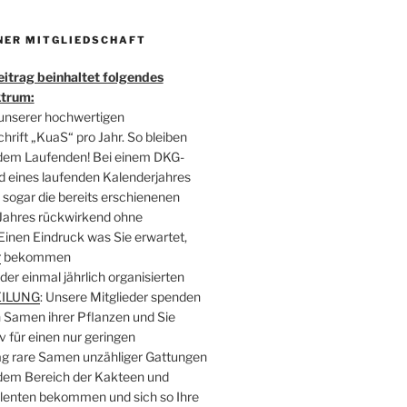
INER MITGLIEDSCHAFT
eitrag beinhaltet folgendes
ktrum:
unserer hochwertigen
chrift „KuaS“ pro Jahr. So bleiben
 dem Laufenden! Bei einem DKG-
nd eines laufenden Kalenderjahres
ogar die bereits erschienenen
Jahres rückwirkend ohne
Einen Eindruck was Sie erwartet,
r
bekommen
der einmal jährlich organisierten
ILUNG
: Unsere Mitglieder spenden
 Samen ihrer Pflanzen und Sie
 für einen nur geringen
g rare Samen unzähliger Gattungen
dem Bereich der Kakteen und
lenten bekommen und sich so Ihre