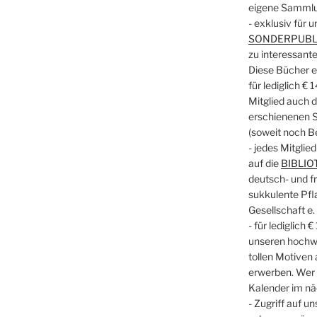
eigene Sammlu
- exklusiv für 
SONDERPUBL
zu interessant
Diese Bücher e
für lediglich € 
Mitglied auch d
erschienenen S
(soweit noch Be
- jedes Mitglie
auf die
BIBLIO
deutsch- und f
sukkulente Pfl
Gesellschaft e. 
- für lediglich
unseren hochw
tollen Motiven
erwerben. Wer w
Kalender im nä
- Zugriff auf u