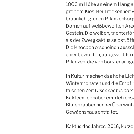
1000 m Höhe an einem Hang au
grobem Kies. Bei Trockenheit v
bräunlich-grünen Pflanzenkörpe
Dornen auf weißbewollten Areo
Gestein. Die weißen, trichterf
als der Zwergkaktus selbst, öf
Die Knospen erscheinen aussch
einer bewollten, aufgewölbten 
Pflanzen, die von borstenartig
In Kultur machen das hohe Lic
Wintermonaten und die Empfin
falschen Zeit
Discocactus horst
Kakteenliebhaber empfehlenswer
Blütenzauber nur bei Überwin
Gewächshaus entfaltet.
Kaktus des Jahres, 2016, kurz