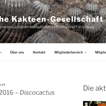
he Kakteen-Gesellschaft 
teen und anderen Sukkulenten in Hobby und Forschung
Über uns
Kontakt
Mitgliederbereich
Mitgli
125
Die ak
 2016 –
Discocactus