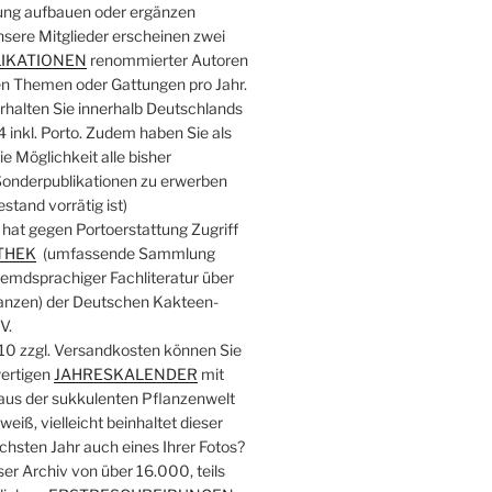
ng aufbauen oder ergänzen
unsere Mitglieder erscheinen zwei
IKATIONEN
renommierter Autoren
en Themen oder Gattungen pro Jahr.
rhalten Sie innerhalb Deutschlands
14 inkl. Porto. Zudem haben Sie als
ie Möglichkeit alle bisher
onderpublikationen zu erwerben
stand vorrätig ist)
d hat gegen Portoerstattung Zugriff
THEK
(umfassende Sammlung
remdsprachiger Fachliteratur über
anzen) der Deutschen Kakteen-
V.
 € 10 zzgl. Versandkosten können Sie
ertigen
JAHRESKALENDER
mit
 aus der sukkulenten Pflanzenwelt
eiß, vielleicht beinhaltet dieser
chsten Jahr auch eines Ihrer Fotos?
nser Archiv von über 16.000, teils