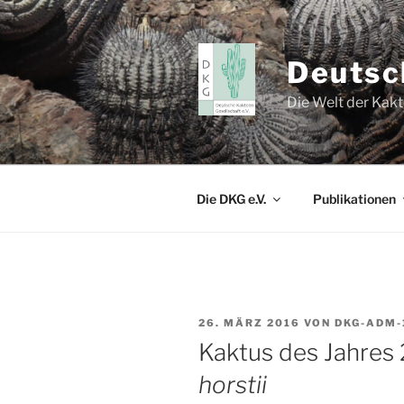
Zum
Inhalt
springen
Deutsc
Die Welt der Kak
Die DKG e.V.
Publikationen
VERÖFFENTLICHT
26. MÄRZ 2016
VON
DKG-ADM-
AM
Kaktus des Jahres
horstii