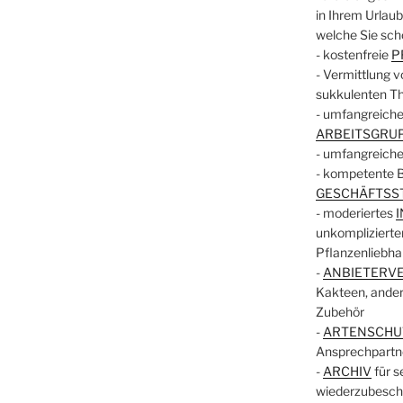
in Ihrem Urlau
welche Sie scho
- kostenfreie
P
- Vermittlung 
sukkulenten 
- umfangreich
ARBEITSGRU
- umfangreich
- kompetente 
GESCHÄFTSS
- moderiertes
unkomplizierte
Pflanzenliebha
-
ANBIETERVE
Kakteen, ander
Zubehör
-
ARTENSCHU
Ansprechpartne
-
ARCHIV
für s
wiederzubescha