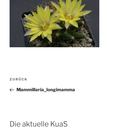
Beitragsnavigation
Vorheriger
ZURÜCK
Beitrag
Mammillaria_longimamma
Die aktuelle KuaS