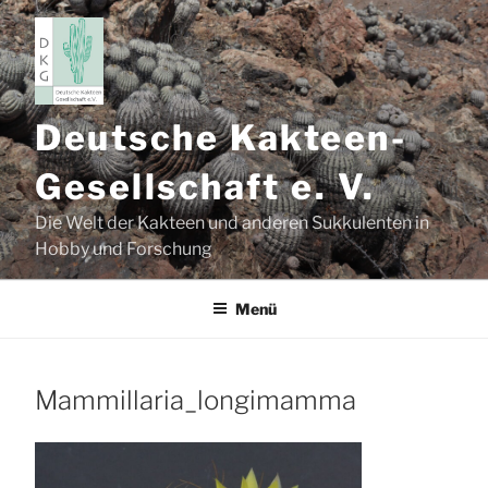
Zum
Inhalt
springen
Deutsche Kakteen-
Gesellschaft e. V.
Die Welt der Kakteen und anderen Sukkulenten in
Hobby und Forschung
Menü
Mammillaria_longimamma