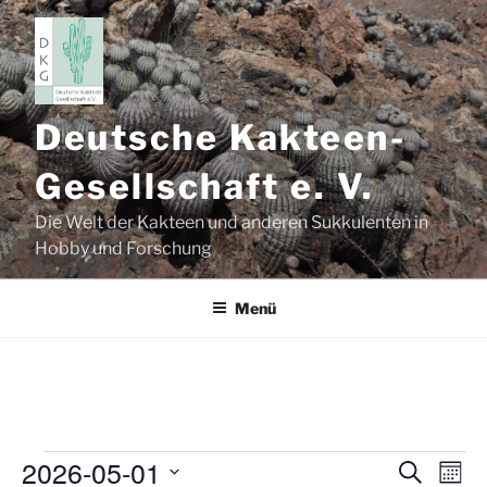
Zum
Inhalt
springen
Deutsche Kakteen-
Gesellschaft e. V.
Die Welt der Kakteen und anderen Sukkulenten in
Hobby und Forschung
Menü
2026-05-01
Veranstaltungen
V
V
S
M