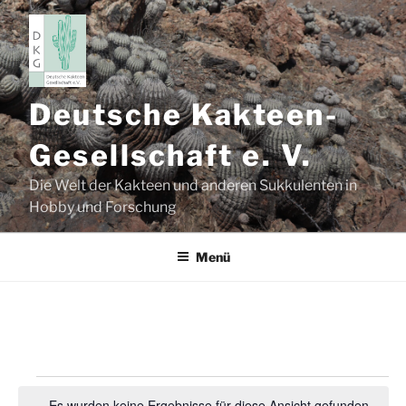
Zum
Inhalt
springen
Deutsche Kakteen-
Gesellschaft e. V.
Die Welt der Kakteen und anderen Sukkulenten in
Hobby und Forschung
Menü
Veranstaltungen
Es wurden keine Ergebnisse für diese Ansicht gefunden.