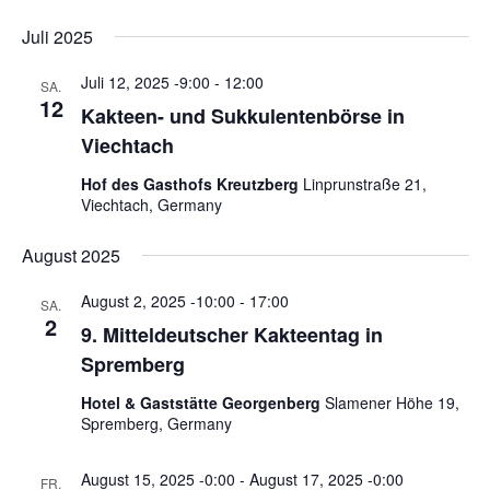
u
e
e
D
i
c
Juli 2025
r
s
r
a
h
t
a
t
a
e
Juli 12, 2025 -9:00
-
12:00
e
SA.
n
u
12
n
Kakteen- und Sukkulentenbörse in
s
m
s
Viechtach
t
w
t
a
ä
Hof des Gasthofs Kreutzberg
Linprunstraße 21,
a
l
h
Viechtach, Germany
l
l
t
e
August 2025
u
t
n
n
u
August 2, 2025 -10:00
-
17:00
.
SA.
g
n
2
9. Mitteldeutscher Kakteentag in
A
g
Spremberg
n
e
s
Hotel & Gaststätte Georgenberg
Slamener Höhe 19,
n
i
Spremberg, Germany
S
c
u
h
August 15, 2025 -0:00
-
August 17, 2025 -0:00
FR.