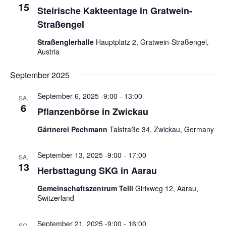
15
t
c
Steirische Kakteentage in Gratwein-
e
h
Straßengel
n
-
Straßenglerhalle
Hauptplatz 2, Gratwein-Straßengel,
-
u
Austria
N
n
a
September 2025
d
v
A
i
September 6, 2025 -9:00
-
13:00
SA.
n
6
g
Pflanzenbörse in Zwickau
s
a
Gärtnerei Pechmann
Talstraße 34, Zwickau, Germany
t
i
i
c
September 13, 2025 -9:00
-
17:00
o
SA.
h
13
Herbsttagung SKG in Aarau
n
t
Gemeinschaftszentrum Telli
Girixweg 12, Aarau,
e
Switzerland
n
n
September 21, 2025 -9:00
-
16:00
SO.