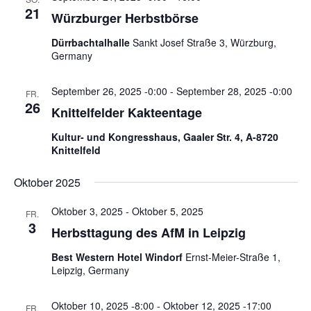
a
21
Würzburger Herbstbörse
v
Dürrbachtalhalle
Sankt Josef Straße 3, Würzburg,
i
Germany
g
a
September 26, 2025 -0:00
-
September 28, 2025 -0:00
FR.
26
t
Knittelfelder Kakteentage
i
Kultur- und Kongresshaus, Gaaler Str. 4, A-8720
o
Knittelfeld
n
Oktober 2025
Oktober 3, 2025
-
Oktober 5, 2025
FR.
3
Herbsttagung des AfM in Leipzig
Best Western Hotel Windorf
Ernst-Meier-Straße 1,
Leipzig, Germany
Oktober 10, 2025 -8:00
-
Oktober 12, 2025 -17:00
FR.