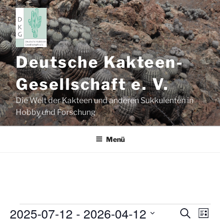
Zum
Inhalt
springen
Deutsche Kakteen-
Gesellschaft e. V.
Die Welt der Kakteen und anderen Sukkulenten in
Hobby und Forschung
Menü
2025-07-12
 - 
2026-04-12
Veranstaltungen
V
V
S
L