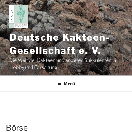
Zum
Inhalt
springen
Deutsche Kakteen-
Gesellschaft e. V.
Die Welt der Kakteen und anderen Sukkulenten in
Hobby und Forschung
Menü
Börse