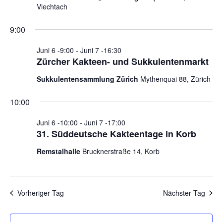
t
c
Viechtach
e
h
9:00
n
-
-
u
Juni 6 -9:00
-
Juni 7 -16:30
N
Zürcher Kakteen- und Sukkulentenmarkt
n
a
d
Sukkulentensammlung Zürich
Mythenquai 88, Zürich
v
A
i
10:00
n
g
s
a
Juni 6 -10:00
-
Juni 7 -17:00
t
i
31. Süddeutsche Kakteentage in Korb
i
c
Remstalhalle
Brucknerstraße 14, Korb
o
h
n
t
e
Vorheriger Tag
Nächster Tag
n
n