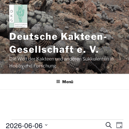
Zum
Inhalt
springen
Deutsche Kakteen-
Gesellschaft e. V.
Die Welt der Kakteen und anderen Sukkulenten in
Hobby und Forschung
Menü
2026-06-06
Veranstaltungen
V
V
S
T