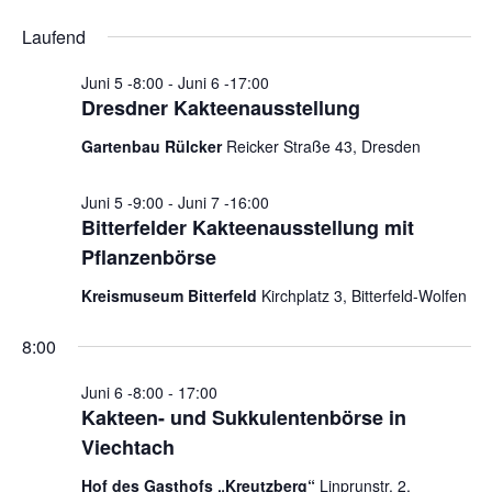
u
e
e
für
D
a
c
Laufend
r
g
r
a
Juni
h
a
t
a
e
Juni 5 -8:00
-
Juni 6 -17:00
6,
n
u
Dresdner Kakteenausstellung
n
s
2026
m
s
Gartenbau Rülcker
Reicker Straße 43, Dresden
t
w
t
a
ä
a
l
h
Juni 5 -9:00
-
Juni 7 -16:00
Bitterfelder Kakteenausstellung mit
l
l
t
Pflanzenbörse
e
u
t
n
n
u
Kreismuseum Bitterfeld
Kirchplatz 3, Bitterfeld-Wolfen
.
g
n
A
8:00
g
n
e
Juni 6 -8:00
-
17:00
s
n
Kakteen- und Sukkulentenbörse in
i
S
Viechtach
c
u
h
Hof des Gasthofs „Kreutzberg“
Linprunstr. 2,