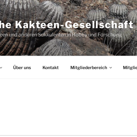
he Kakteen-Gesellschaft 
teen und anderen Sukkulenten in Hobby und Forschung
Über uns
Kontakt
Mitgliederbereich
Mitgli