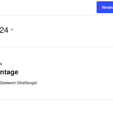
Veran
024
24
entage
 Gratwein-Straßengel