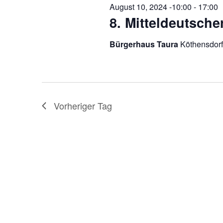
e
August 10, 2024 -10:00
-
17:00
e
l
8. Mitteldeutsche
w
n
o
Bürgerhaus Taura
Köthensdorf
S
r
t
u
.
c
S
u
h
Vorheriger Tag
c
-
h
e
u
n
n
a
c
d
h
A
V
e
n
r