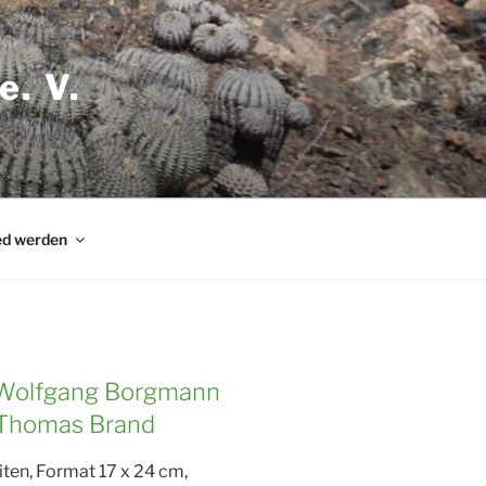
e. V.
ed werden
Wolfgang Borgmann
Thomas Brand
iten, Format 17 x 24 cm,