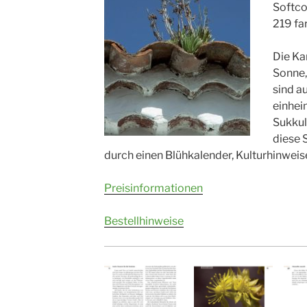
Softco
219 fa
Die Ka
Sonne,
sind a
einhei
Sukkul
diese 
durch einen Blühkalender, Kulturhinwei
Preisinformationen
Bestellhinweise