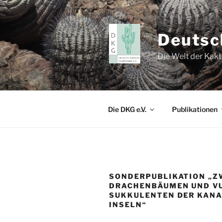
Zum
Inhalt
springen
Deutsc
Die Welt der Kak
Die DKG e.V.
Publikationen
SONDERPUBLIKATION „Z
DRACHENBÄUMEN UND V
SUKKULENTEN DER KAN
INSELN“