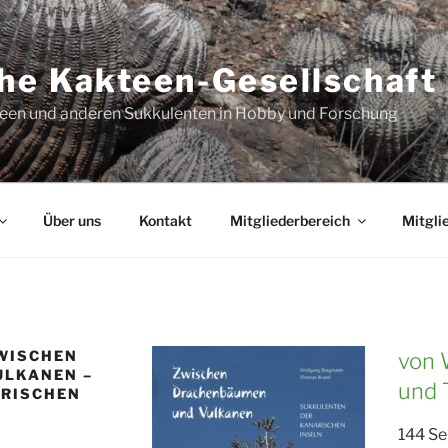
he Kakteen-Gesellschaft 
teen und anderen Sukkulenten in Hobby und Forschung
Über uns
Kontakt
Mitgliederbereich
Mitgli
WISCHEN
von 
ULKANEN –
und 
ARISCHEN
144 Se