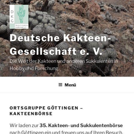
Zum
Inhalt
springen
Deutsche Kakteen-
Gesellschaft e. V.
Die Welt der Kakteen und anderen Sukkulenten in
Hobby und Forschung
Menü
ORTSGRUPPE GÖTTINGEN –
KAKTEENBÖRSE
Wir laden zur
35. Kakteen- und Sukkulentenbörse
nach Göttingen ein und freuen uns auf Ihren Besuch.