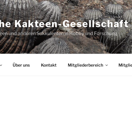
he Kakteen-Gesellschaft 
teen und anderen Sukkulenten in Hobby und Forschung
Über uns
Kontakt
Mitgliederbereich
Mitgli