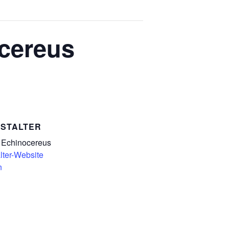
ocereus
STALTER
Echinocereus
lter-Website
n