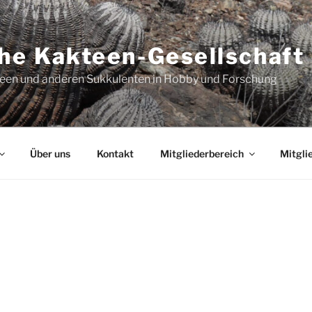
he Kakteen-Gesellschaft 
teen und anderen Sukkulenten in Hobby und Forschung
Über uns
Kontakt
Mitgliederbereich
Mitgli