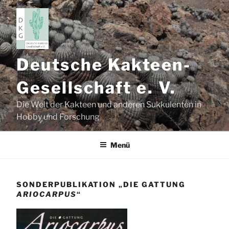
Zum
Inhalt
springen
Deutsche Kakteen-
Gesellschaft e. V.
Die Welt der Kakteen und anderen Sukkulenten in
Hobby und Forschung
Menü
SONDERPUBLIKATION „DIE GATTUNG
ARIOCARPUS
“